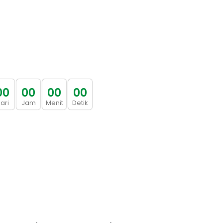
0
0
0
0
0
0
0
0
ari
Jam
Menit
Detik