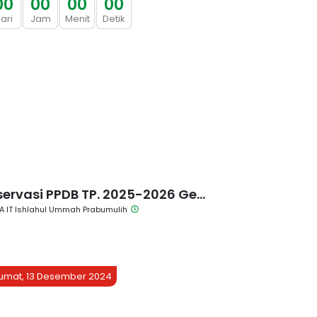
0
0
0
0
0
0
0
0
ari
Jam
Menit
Detik
ervasi PPDB TP. 2025-2026 Ge...
A IT Ishlahul Ummah Prabumulih
umat, 13 Desember 2024