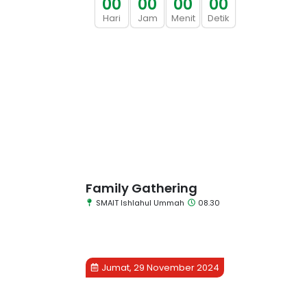
0
0
0
0
0
0
0
0
Hari
Jam
Menit
Detik
Family Gathering
SMAIT Ishlahul Ummah
08.30
Jumat, 29 November 2024