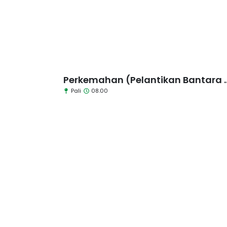
Perkemahan (Pelantikan Bantara ..
Pali
08.00
Senin, 18 November 2024