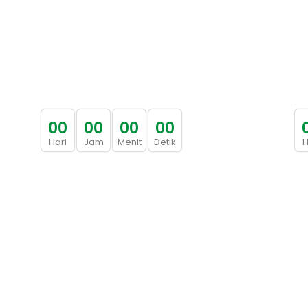
0
0
0
0
0
0
0
0
Hari
Jam
Menit
Detik
H