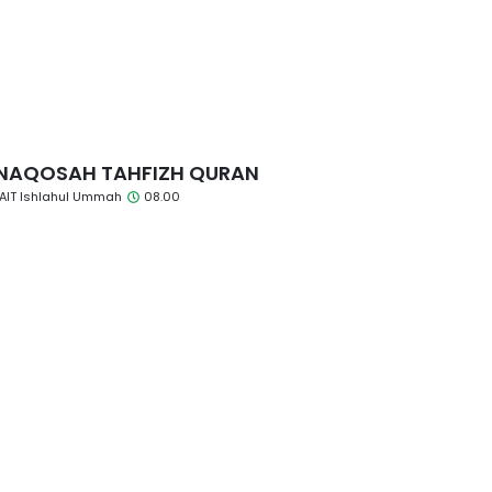
NAQOSAH TAHFIZH QURAN
AIT Ishlahul Ummah
08.00
enin, 21 Oktober 2024