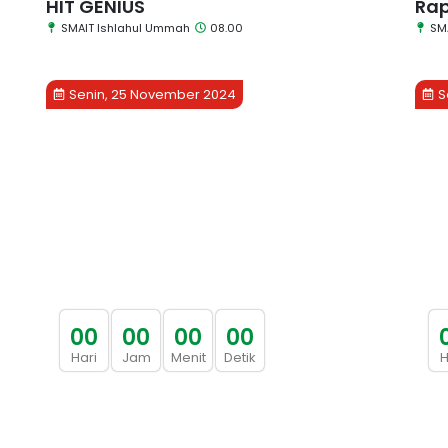
HIT GENIUS
Rap
SMAIT Ishlahul Ummah
08.00
SM
Senin, 25 November 2024
S
0
0
0
0
0
0
0
0
Hari
Jam
Menit
Detik
H