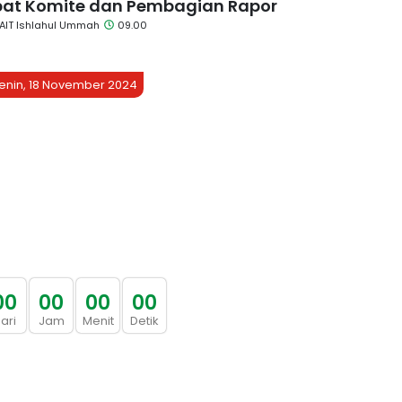
at Komite dan Pembagian Rapor
AIT Ishlahul Ummah
09.00
enin, 18 November 2024
0
0
0
0
0
0
0
0
ari
Jam
Menit
Detik