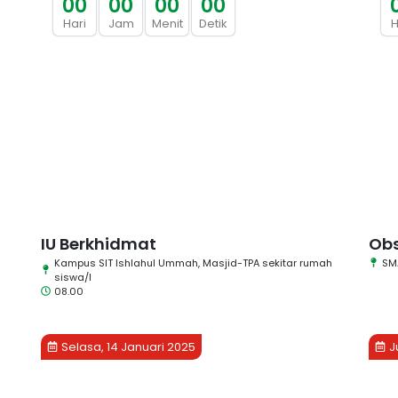
0
0
0
0
0
0
0
0
Hari
Jam
Menit
Detik
H
IU Berkhidmat
Obs
Kampus SIT Ishlahul Ummah, Masjid-TPA sekitar rumah
SM
siswa/I
08.00
Selasa, 14 Januari 2025
J