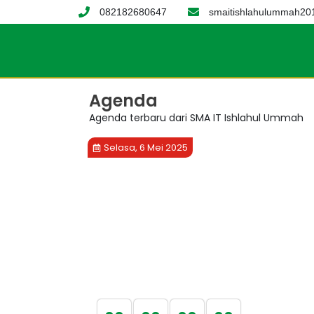
082182680647
smaitishlahulummah2
Agenda
Agenda terbaru dari SMA IT Ishlahul Ummah
Selasa, 6 Mei 2025