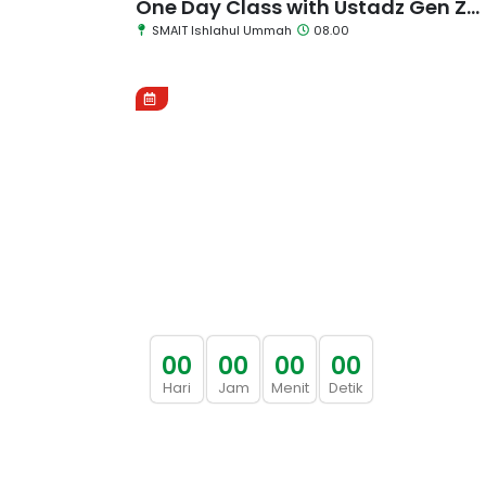
One Day Class with Ustadz Gen Z...
SMAIT Ishlahul Ummah
08.00
0
0
0
0
0
0
0
0
Hari
Jam
Menit
Detik