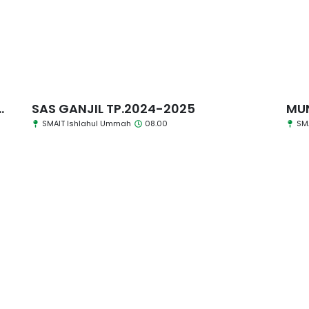
.
SAS GANJIL TP.2024-2025
MU
SMAIT Ishlahul Ummah
08.00
SM
Senin, 2 Desember 2024
S