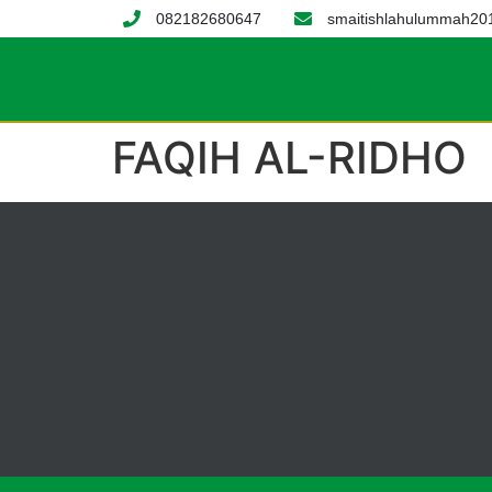
082182680647
smaitishlahulummah2
FAQIH AL-RIDHO