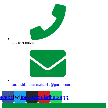
Lewati
ke
konten
082182680647
smaitishlahulummah2019@gmail.com
acebook
Twitter
Instagram
Youtube
Whatsapp