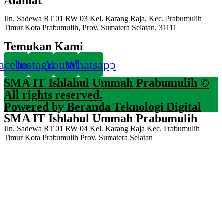
Alamat
Jln. Sadewa RT 01 RW 03 Kel. Karang Raja, Kec. Prabumulih
Timur Kota Prabumulih, Prov. Sumatera Selatan, 31111
Temukan Kami
acebook
Instagram
Youtube
Whatsapp
SMA IT Ishlahul Ummah Prabumulih ©
All rights reserved.
Powered by Beranda Teknologi Digital
SMA IT Ishlahul Ummah Prabumulih
Jln. Sadewa RT 01 RW 04 Kel. Karang Raja Kec. Prabumulih
Timur Kota Prabumulih Prov. Sumatera Selatan