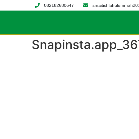
082182680647
smaitishlahulummah2
Snapinsta.app_3