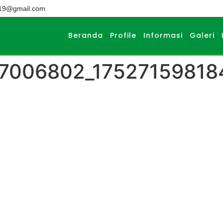
019@gmail.com
Beranda
Profile
Informasi
Galeri
67006802_1752715981