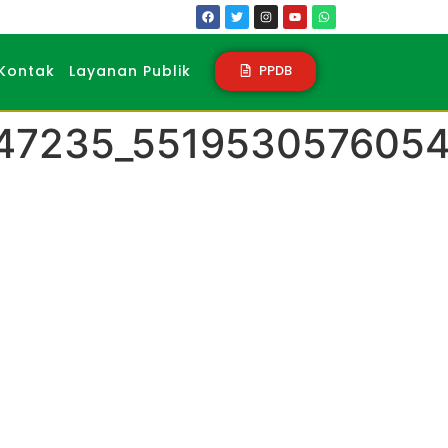
PPDB
Kontak
Layanan Publik
847235_551953057605