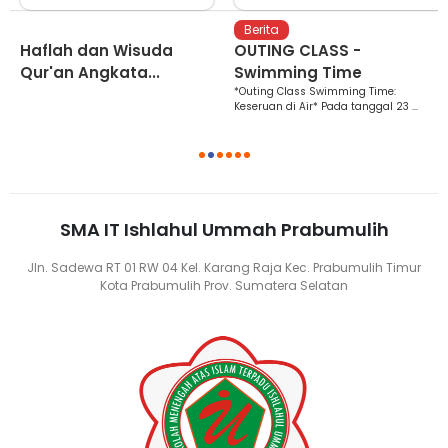
Berita
Berita
Haflah dan Wisuda
OUTING CLASS -
Qur'an Angkata...
Swimming Time
*Outing Class Swimming Time:
Keseruan di Air* Pada tanggal 23 ...
1
2
3
4
5
6
SMA IT Ishlahul Ummah Prabumulih
Jln. Sadewa RT 01 RW 04 Kel. Karang Raja Kec. Prabumulih Timur
Kota Prabumulih Prov. Sumatera Selatan