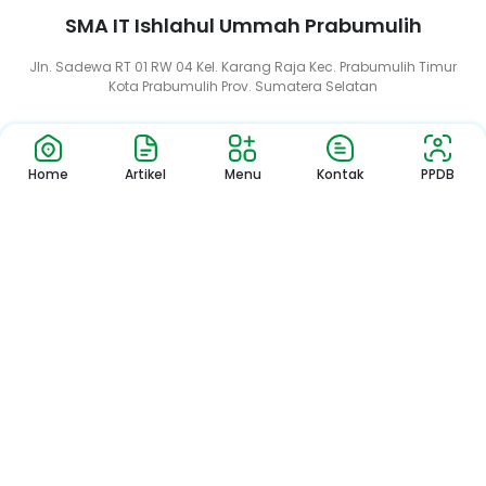
SMA IT Ishlahul Ummah Prabumulih
Jln. Sadewa RT 01 RW 04 Kel. Karang Raja Kec. Prabumulih Timur
Kota Prabumulih Prov. Sumatera Selatan
Home
Artikel
Menu
Kontak
PPDB
Copyright © 2024 – SMA IT Ishlahul Ummah Prabumulih
All Rights Reserved. Powered by
Beranda Teknologi Digital