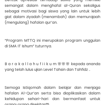
semangat dalam menghafal al-Quran sekaligus
sebagai motivasi bagi siswa yang lain untuk lebih
giat dalam ziyadah (menambah) dan memurajaah
(mengulang) hafalan qur’an.
“Program MTTQ ini merupakan program unggulan
di SMA IT Ishum” tuturnya.
B a r a k a l l a h u f i i k u m 🌸🌸🌸 kepada ananda
yang telah lulus ujian Level Tahsin dan Tahfidz ..
Semoga Istiqomah dalam belajar dan menjaga
hafalan Al-Qur’an serta bisa diaplikasikan dalam
kehidupan sehari-hari dan bermanfaat untuk
orang-orang disekitar🤲