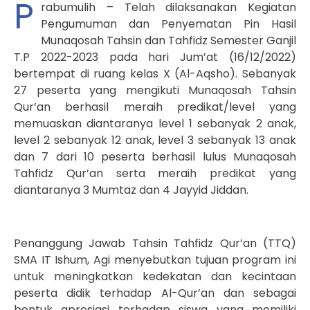
P
rabumulih – Telah dilaksanakan Kegiatan
Pengumuman dan Penyematan Pin Hasil
Munaqosah Tahsin dan Tahfidz Semester Ganjil
T.P 2022-2023 pada hari Jum’at (16/12/2022)
bertempat di ruang kelas X (Al-Aqsho). Sebanyak
27 peserta yang mengikuti Munaqosah Tahsin
Qur’an berhasil meraih predikat/level yang
memuaskan diantaranya level 1 sebanyak 2 anak,
level 2 sebanyak 12 anak, level 3 sebanyak 13 anak
dan 7 dari 10 peserta berhasil lulus Munaqosah
Tahfidz Qur’an serta meraih predikat yang
diantaranya 3 Mumtaz dan 4 Jayyid Jiddan.
Penanggung Jawab Tahsin Tahfidz Qur’an (TTQ)
SMA IT Ishum, Agi menyebutkan tujuan program ini
untuk meningkatkan kedekatan dan kecintaan
peserta didik terhadap Al-Qur’an dan sebagai
bentuk apresiasi terhadap siswa yang memiliki