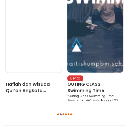
Berita
Berita
B
Haflah dan Wisuda
OUTING CLASS -
IU
Qur'an Angkata...
Swimming Time
Alh
sis
*Outing Class Swimming Time:
Keseruan di Air* Pada tanggal 23 ...
1
2
3
4
5
6