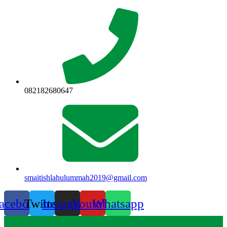
Lewati
ke
konten
082182680647
smaitishlahulummah2019@gmail.com
acebook
Twitter
Instagram
Youtube
Whatsapp