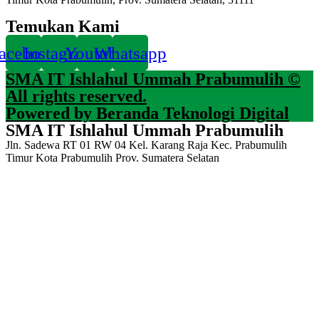
Temukan Kami
acebook
Instagram
Youtube
Whatsapp
SMA IT Ishlahul Ummah Prabumulih ©
All rights reserved.
Powered by Beranda Teknologi Digital
SMA IT Ishlahul Ummah Prabumulih
Jln. Sadewa RT 01 RW 04 Kel. Karang Raja Kec. Prabumulih
Timur Kota Prabumulih Prov. Sumatera Selatan