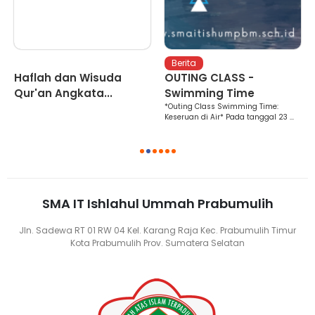
Berita
Berita
Haflah dan Wisuda
OUTING CLASS -
Qur'an Angkata...
Swimming Time
*Outing Class Swimming Time:
Keseruan di Air* Pada tanggal 23 ...
1
2
3
4
5
6
SMA IT Ishlahul Ummah Prabumulih
Jln. Sadewa RT 01 RW 04 Kel. Karang Raja Kec. Prabumulih Timur
Kota Prabumulih Prov. Sumatera Selatan