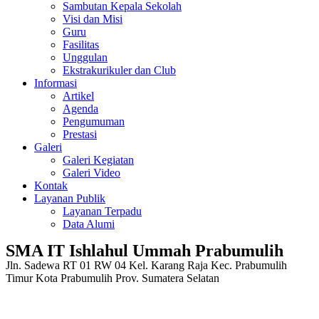
Sambutan Kepala Sekolah
Visi dan Misi
Guru
Fasilitas
Unggulan
Ekstrakurikuler dan Club
Informasi
Artikel
Agenda
Pengumuman
Prestasi
Galeri
Galeri Kegiatan
Galeri Video
Kontak
Layanan Publik
Layanan Terpadu
Data Alumi
SMA IT Ishlahul Ummah Prabumulih
Jln. Sadewa RT 01 RW 04 Kel. Karang Raja Kec. Prabumulih
Timur Kota Prabumulih Prov. Sumatera Selatan