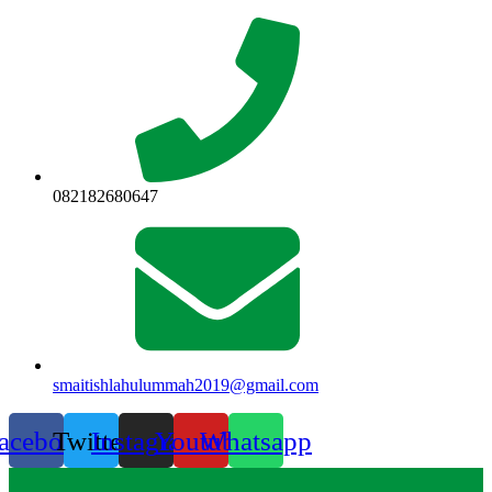
Lewati
ke
konten
082182680647
smaitishlahulummah2019@gmail.com
acebook
Twitter
Instagram
Youtube
Whatsapp