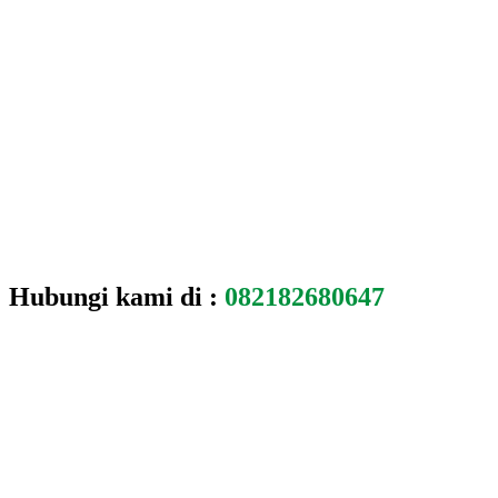
Hubungi kami di :
082182680647