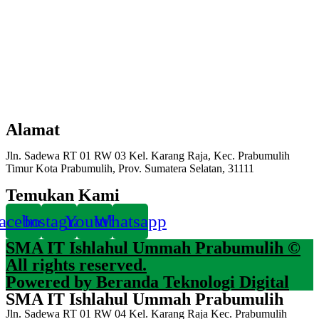
Alamat
Jln. Sadewa RT 01 RW 03 Kel. Karang Raja, Kec. Prabumulih
Timur Kota Prabumulih, Prov. Sumatera Selatan, 31111
Temukan Kami
acebook
Instagram
Youtube
Whatsapp
SMA IT Ishlahul Ummah Prabumulih ©
All rights reserved.
Powered by Beranda Teknologi Digital
SMA IT Ishlahul Ummah Prabumulih
Jln. Sadewa RT 01 RW 04 Kel. Karang Raja Kec. Prabumulih