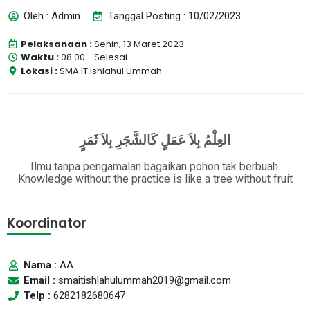
Oleh : Admin
Tanggal Posting : 10/02/2023
Pelaksanaan :
Senin, 13 Maret 2023
Waktu :
08.00 - Selesai
Lokasi :
SMA IT Ishlahul Ummah
العِلْمُ بِلاَ عَمَلٍ كَالشَّجَرِ بِلاَ ثَمَرٍ
Ilmu
tanpa
peng
amalan bagaikan pohon
tak
berbuah.
Knowledge without the practice is like a tree without fruit
Koordinator
Nama :
AA
Email :
smaitishlahulummah2019@gmail.com
Telp :
6282182680647