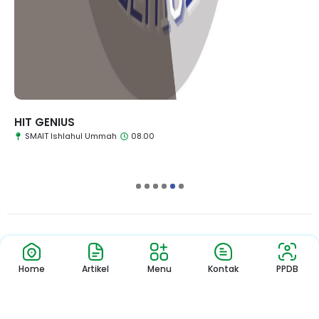
HIT GENIUS
SMAIT Ishlahul Ummah
08.00
1
2
3
4
5
6
Pengumuman
Sekolah
Home
Artikel
Menu
Kontak
PPDB
Pengumuman