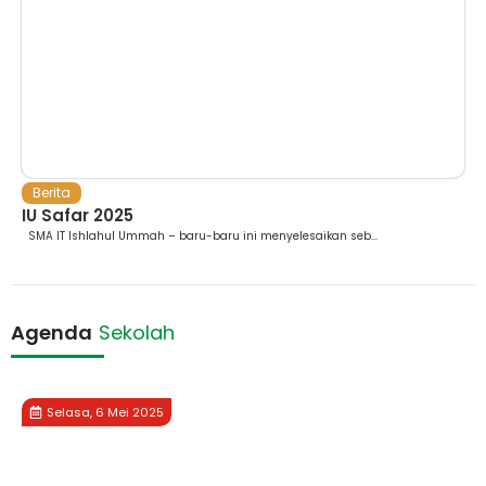
Berita
IU Safar 2025
SMA IT Ishlahul Ummah – baru-baru ini menyelesaikan seb...
Agenda
Sekolah
Selasa, 6 Mei 2025