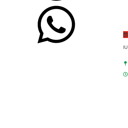
Selasa, 6 Mei 2025
Family Gathering
IU
SMAIT Ishlahul Ummah
08.30