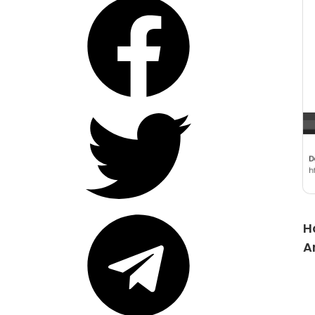
Berita
B
IU Safar 2025
H
SMA IT Ishlahul Ummah – baru-baru ini menyelesaikan seb...
A