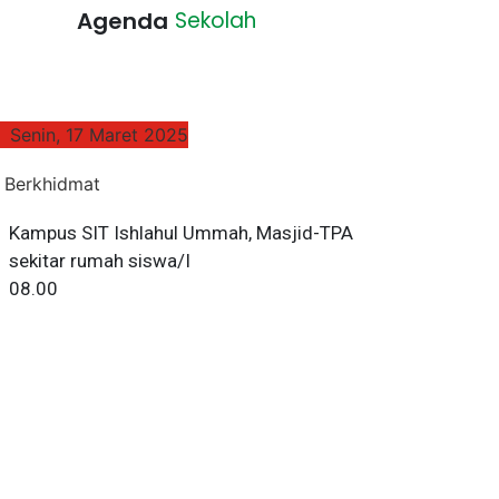
Agenda
Sekolah
Senin, 17 Maret 2025
Sabtu, 
 Berkhidmat
Kampus SIT Ishlahul Ummah, Masjid-TPA
sekitar rumah siswa/I
08.00
Observasi P
SMA IT 