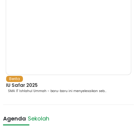
Berita
IU Safar 2025
SMA IT Ishlahul Ummah – baru-baru ini menyelesaikan seb...
Agenda
Sekolah