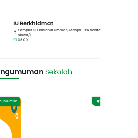
U Berkhidmat
Observasi P
Kampus SIT Ishlahul Ummah, Masjid-TPA sekitar rumah
SMA IT Ishlahul
siswa/I
08.00
engumuman
Sekolah
Pengumuman