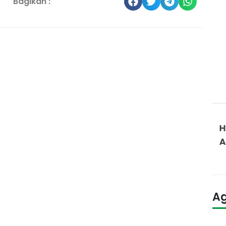
Bagikan :
Berita
B
IU Safar 2025
H
 yang
SMA IT Ishlahul Ummah – baru-baru ini menyelesaikan seb...
A
A