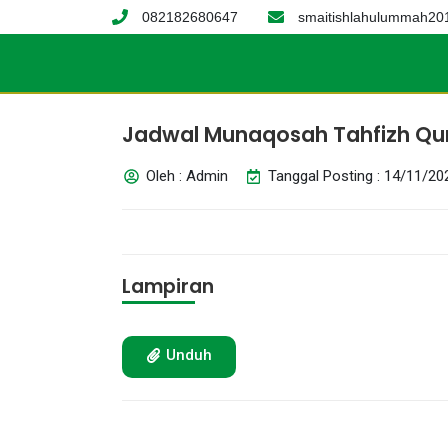
082182680647
smaitishlahulummah2
Jadwal Munaqosah Tahfizh Qu
Oleh : Admin
Tanggal Posting : 14/11/20
Lampiran
Unduh