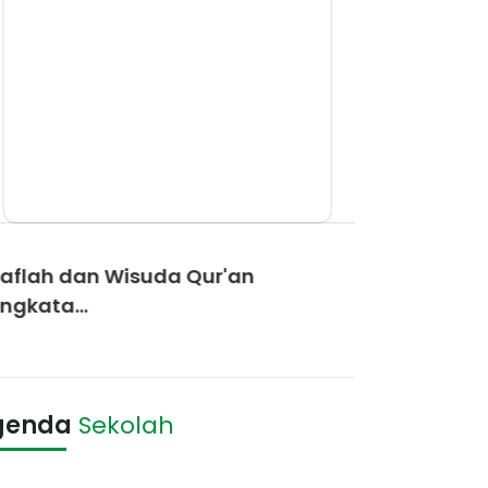
erita
Berita
aflah dan Wisuda Qur'an
OUTING CLA
*Outing Class Swimm
ngkata...
23 ...
genda
Sekolah