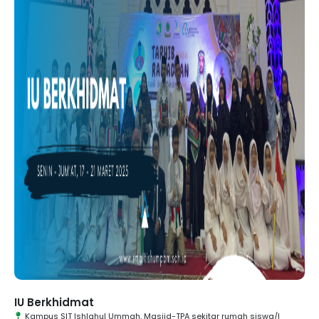
IU Berkhidmat
Kampus SIT Ishlahul Ummah, Masjid-TPA sekitar rumah siswa/I