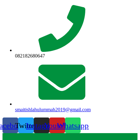
Lewati
ke
konten
082182680647
smaitishlahulummah2019@gmail.com
acebook
Twitter
Instagram
Youtube
Whatsapp