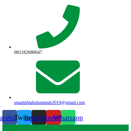
Lewati
ke
konten
082182680647
smaitishlahulummah2019@gmail.com
acebook
Twitter
Instagram
Youtube
Whatsapp