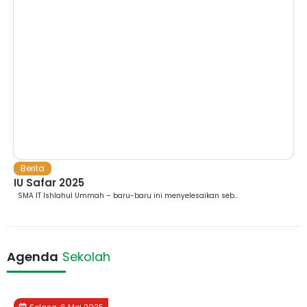
Berita
IU Safar 2025
SMA IT Ishlahul Ummah – baru-baru ini menyelesaikan seb...
Agenda
Sekolah
Selasa, 6 Mei 2025